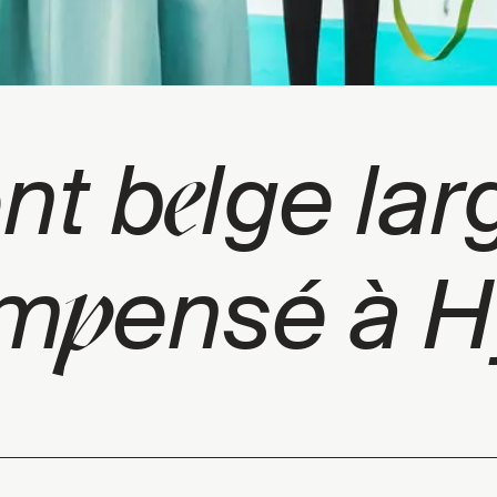
e
ent b
lge lar
p
om
ensé à H