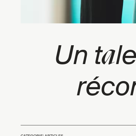
a
Un t
l
réc
CATEGORIE: ARTICLES