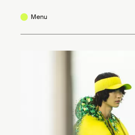
Menu
Un talent belge largement récom