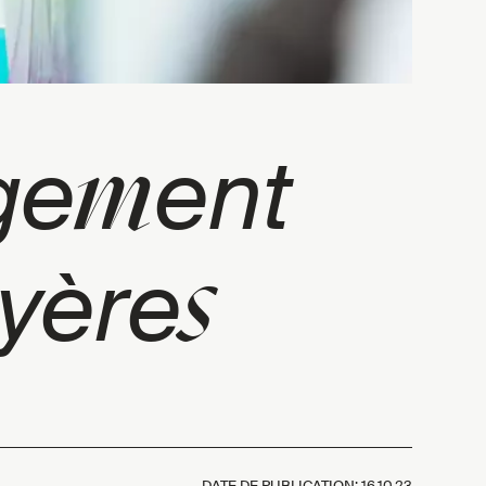
m
ge
ent
s
yère
DATE DE PUBLICATION:
16.10.23