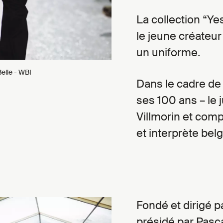
La collection “Ye
le jeune créateur t
un uniforme.
elle - WBI
Dans le cadre de l
ses 100 ans – le 
Villmorin et com
et interprète bel
Fondé et dirigé pa
présidé par Pasca