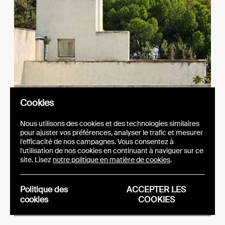
Cookies
Nous utilisons des cookies et des technologies similaires
pour ajuster vos préférences, analyser le trafic et mesurer
e
y
La B
lgique à H
ères :
l'efficacité de nos campagnes. Vous consentez à
l'utilisation de nos cookies en continuant à naviguer sur ce
p
e
une
résence fort
au
site. Lisez
notre politique en matière de cookies
.
s
0
Fe
tival 2
25
Politique des
ACCEPTER LES
cookies
COOKIES