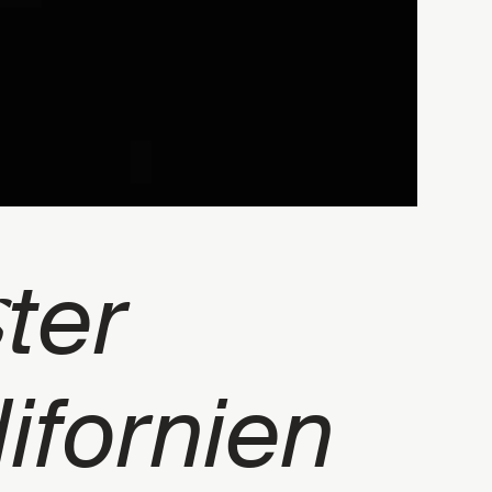
s
ter
ifornien