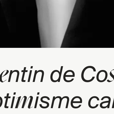
e
ntin de Co
m
ti
isme cal