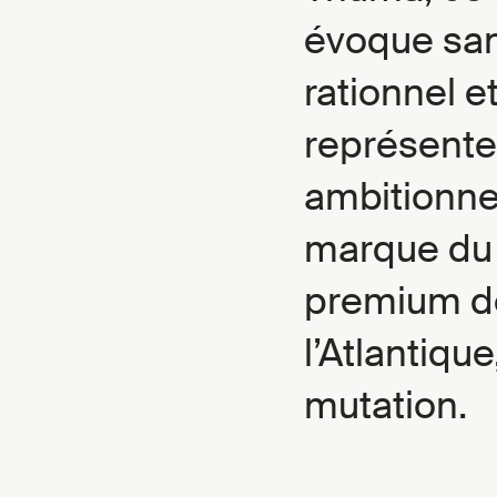
évoque san
rationnel 
représente 
ambitionne
marque du
premium de
l’Atlantiqu
mutation.