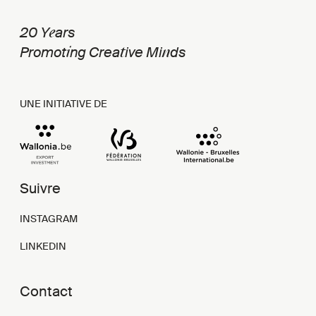
e
20 Y
ars
i
t
n
Promot
ng Crea
ive Mi
ds
UNE INITIATIVE DE
Suivre
INSTAGRAM
LINKEDIN
Contact