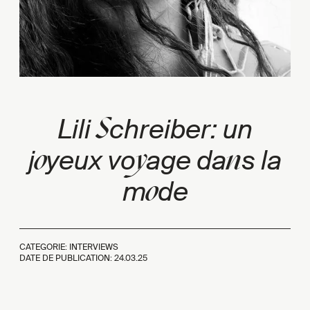
S
Lili
chreiber: un
o
y
n
j
yeux vo
age da
s la
o
m
de
CATEGORIE: INTERVIEWS
DATE DE PUBLICATION:
24.03.25