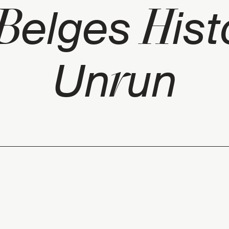
B
H
elges
ist
r
Un
un