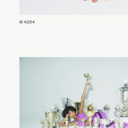
© 42|54