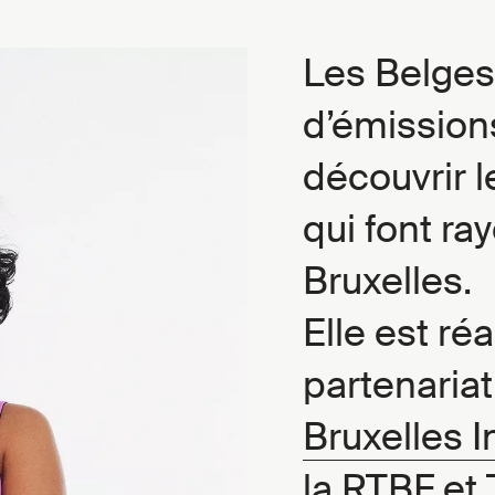
Les Belges 
d’émission
découvrir l
qui font ra
Bruxelles.
Elle est ré
partenaria
Bruxelles I
la
RTBF
et