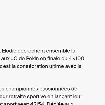
et Elodie décrochent ensemble la
t aux JO de Pékin en finale du 4×100
c’est la consécration ultime avec la
 nos championnes passionnées de
r retraite sportive en lançant leur
et sportwear: 42|54
. Dédiée aux