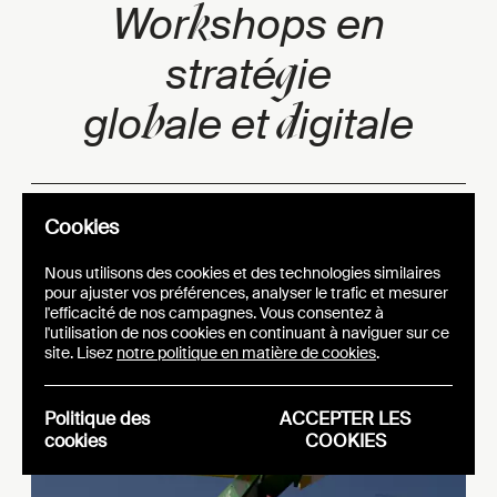
k
Wor
shops en
g
straté
ie
b
d
glo
ale et
igitale
CATEGORIE: EVENT
Cookies
DATE DE L'ÉVÉNEMENT: 01.09-30.11.2022
Nous utilisons des cookies et des technologies similaires
pour ajuster vos préférences, analyser le trafic et mesurer
l'efficacité de nos campagnes. Vous consentez à
l'utilisation de nos cookies en continuant à naviguer sur ce
site. Lisez
notre politique en matière de cookies
.
Politique des
ACCEPTER LES
cookies
COOKIES