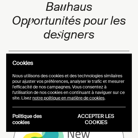
u
Ba
haus
p
Op
ortunités pour les
s
de
igners
CATEGORIE: ARTICLES
Cookies
DATE DE PUBLICATION:
08.01.25
Nous utilisons des cookies et des technologies similaires
pour ajuster vos préférences, analyser le trafic et mesurer
l'efficacité de nos campagnes. Vous consentez à
l'utilisation de nos cookies en continuant à naviguer sur ce
site. Lisez
notre politique en matière de cookies
.
Politique des
ACCEPTER LES
cookies
COOKIES