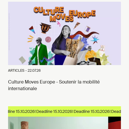
ARTICLES -
22.07.26
Culture Moves Europe - Soutenir la mobilité
internationale
eadline 15.10.2026!