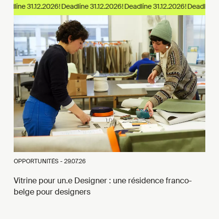
eadline 31.12.2026!
OPPORTUNITÉS -
29.07.26
Vitrine pour un.e Designer : une résidence franco-
belge pour designers