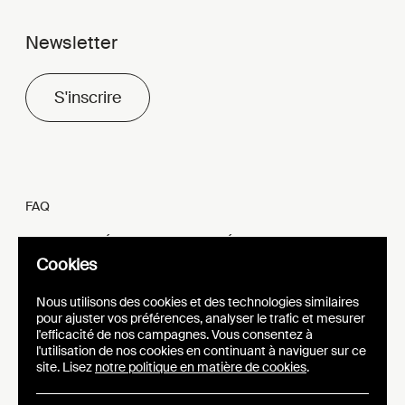
Newsletter
S'inscrire
FAQ
MENTIONS LÉGALES ET VIE PRIVÉE
Cookies
FR
EN
Nous utilisons des cookies et des technologies similaires
pour ajuster vos préférences, analyser le trafic et mesurer
l'efficacité de nos campagnes. Vous consentez à
l'utilisation de nos cookies en continuant à naviguer sur ce
site. Lisez
notre politique en matière de cookies
.
SITE WEB
IDENTITÉ VISUELLE
EPIC