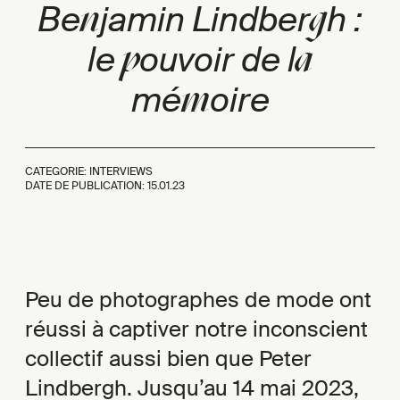
n
g
Be
jamin Lindber
h :
p
a
le
ouvoir de l
m
mé
oire
CATEGORIE: INTERVIEWS
DATE DE PUBLICATION:
15.01.23
Peu de photographes de mode ont
réussi à captiver notre inconscient
collectif aussi bien que Peter
Lindbergh. Jusqu’au 14 mai 2023,