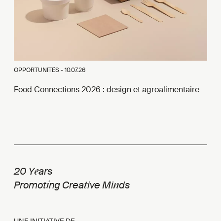
OPPORTUNITÉS -
10.07.26
Food Connections 2026 : design et agroalimentaire
e
20 Y
ars
i
t
n
Promot
ng Crea
ive Mi
ds