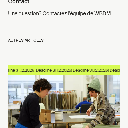
Contact
Une question? Contactez l’
équipe de WBDM
.
AUTRES ARTICLES
eadline 31.12.2026!