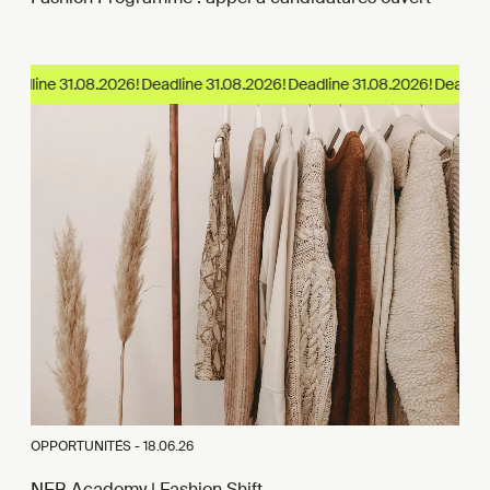
eadline 31.08.2026!
OPPORTUNITÉS -
18.06.26
NEB Academy | Fashion Shift