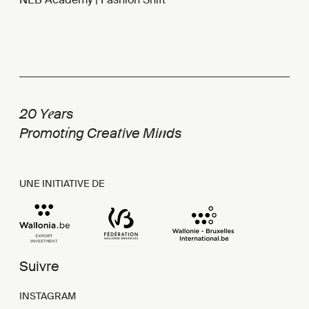
e
20 Y
ars
i
t
n
Promot
ng Crea
ive Mi
ds
UNE INITIATIVE DE
Suivre
INSTAGRAM