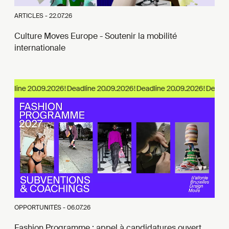
ARTICLES -
22.07.26
Culture Moves Europe - Soutenir la mobilité
internationale
eadline 20.09.2026!
OPPORTUNITÉS -
06.07.26
Fashion Programme : appel à candidatures ouvert