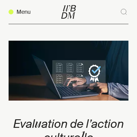
Menu
Rech
Ferm
Copier le lien
u
Eval
ation de l’action