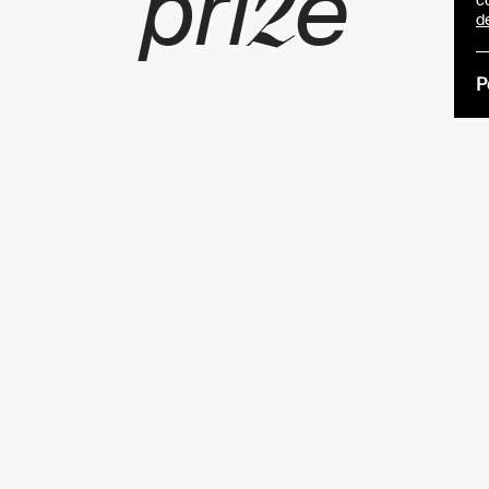
z
pri
e
c
d
P
Young ceram
submit an o