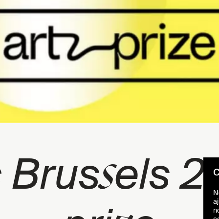
s
 Brus
els 2
C
N
aj
n