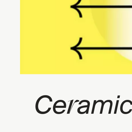
r
Ce
amic