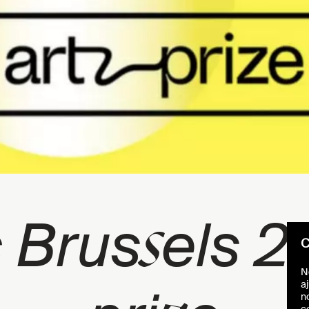
s
 Brus
els 2
C
N
aj
n