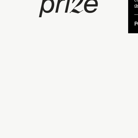
z
pri
e
c
d
P
Les jeunes
sont invit