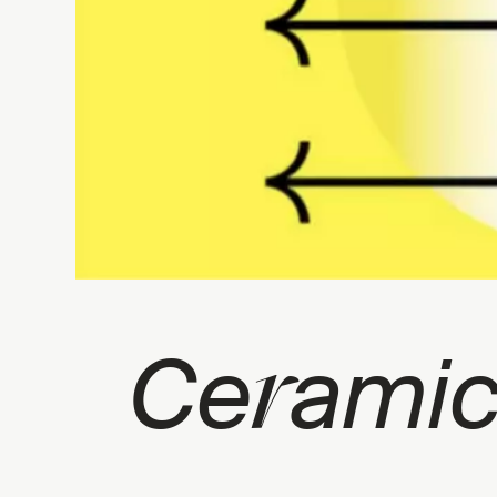
r
Ce
amic