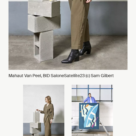
Mahaut Van Peel, BID SaloneSatellite23 (c) Sam Gilbert