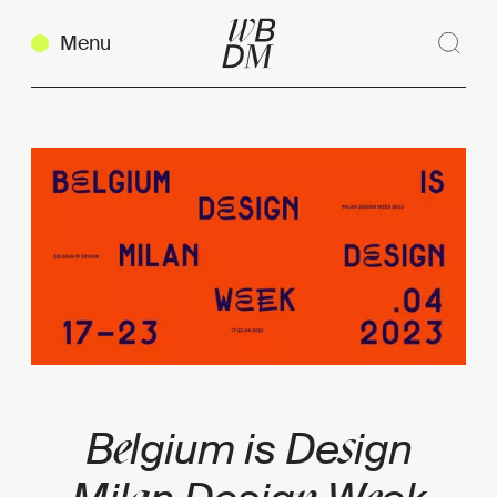
Menu
Rech
Ferm
Copier le lien
e
s
B
lgium is De
ign