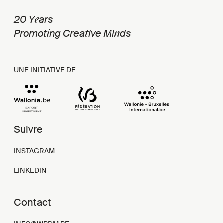
e
20 Y
ars
i
t
n
Promot
ng Crea
ive Mi
ds
UNE INITIATIVE DE
Suivre
INSTAGRAM
LINKEDIN
Contact