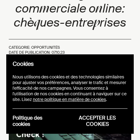
m
n
com
erciale o
line:
q
p
chè
ues-entre
rises
CATEGORIE: OPPORTUNITÉS
DATE DE PUBLICATION:
07.10.23
Cookies
Nous utilisons des cookies et des technologies similaires
pour ajuster vos préférences, analyser le trafic et mesurer
l'efficacité de nos campagnes. Vous consentez à
l'utilisation de nos cookies en continuant à naviguer sur ce
site. Lisez
notre politique en matière de cookies
.
Politique des
ACCEPTER LES
cookies
COOKIES