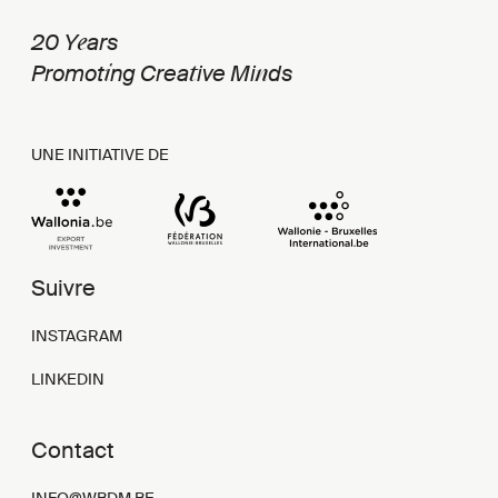
e
20 Y
ars
i
t
n
Promot
ng Crea
ive Mi
ds
UNE INITIATIVE DE
Suivre
INSTAGRAM
LINKEDIN
Contact