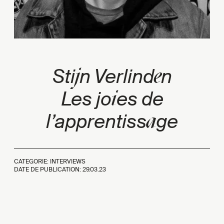
j
e
Sti
n Verlind
n
i
Les jo
es de
a
l’apprentiss
ge
CATEGORIE: INTERVIEWS
DATE DE PUBLICATION:
29.03.23