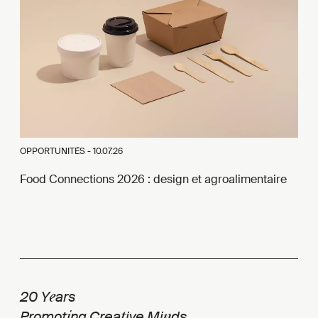
OPPORTUNITÉS -
10.07.26
Food Connections 2026 : design et agroalimentaire
e
20 Y
ars
i
t
n
Promot
ng Crea
ive Mi
ds