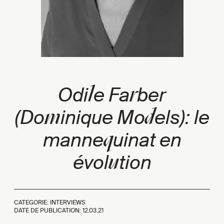
l
r
Odi
e Fa
ber
m
d
(Do
inique Mo
els): le
q
manne
uinat en
u
évol
tion
CATEGORIE: INTERVIEWS
DATE DE PUBLICATION:
12.03.21