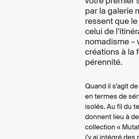
votre premier 
par la galerie 
ressent que le
celui de l’itin
nomadisme – v
créations à la f
pérennité.
Quand il s’agit de
en termes de séri
isolés. Au fil du
donnent lieu à de
collection « Muta
j’y ai intégré des