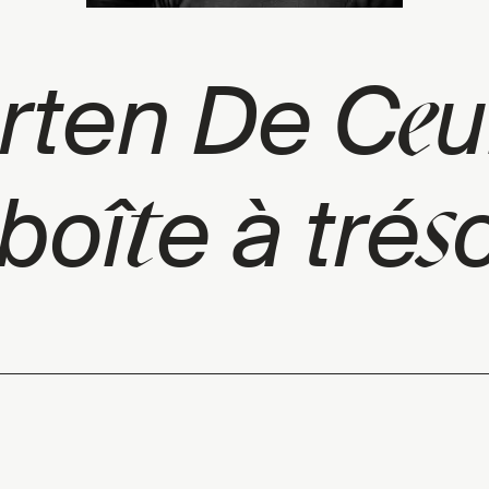
e
rten De C
u
t
s
 boî
e à tré