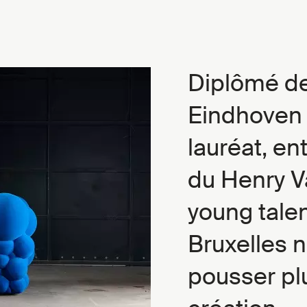
Diplômé d
Eindhoven 
lauréat, en
du Henry V
young talen
Bruxelles 
pousser plu