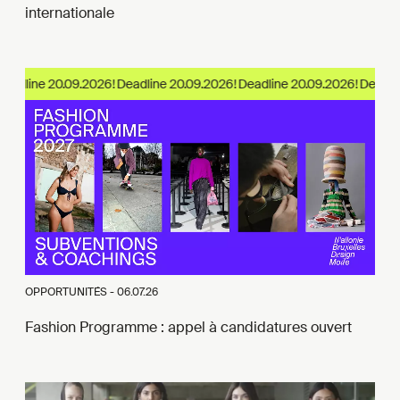
internationale
eadline 20.09.2026!
OPPORTUNITÉS -
06.07.26
Fashion Programme : appel à candidatures ouvert