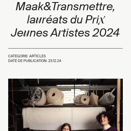
Maak&Transmettre,
u
x
la
réats du Pri
u
r
Je
nes A
tistes 2024
CATEGORIE: ARTICLES
DATE DE PUBLICATION:
23.12.24