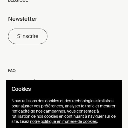
BELGIQUE
Newsletter
S'inscrire
FAQ
MENTIONS LÉGALES ET VIE PRIVÉE
Cookies
FR
EN
Nous utilisons des cookies et des technologies similaires
pour ajuster vos préférences, analyser le trafic et mesurer
l'efficacité de nos campagnes. Vous consentez à
l'utilisation de nos cookies en continuant à naviguer sur ce
site. Lisez
notre politique en matière de cookies
.
SITE WEB
IDENTITÉ VISUELLE