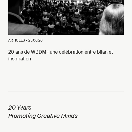
ARTICLES -
25.06.26
20 ans de WBDM : une célébration entre bilan et
inspiration
e
20 Y
ars
i
t
n
Promot
ng Crea
ive Mi
ds