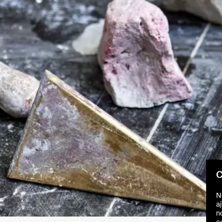
C
N
aj
n