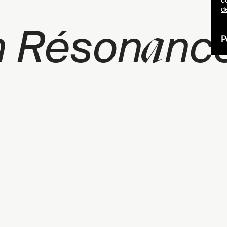
c
d
a
n Réson
nc
P