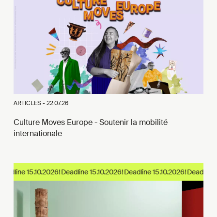
ARTICLES -
22.07.26
Culture Moves Europe - Soutenir la mobilité
internationale
adline 15.10.2026!