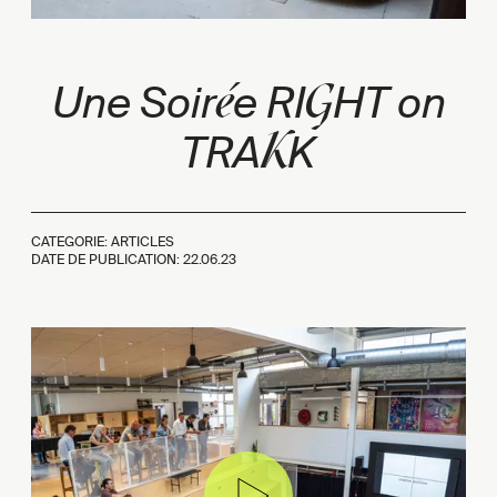
é
G
Une Soir
e RI
HT on
K
TRA
K
CATEGORIE: ARTICLES
DATE DE PUBLICATION:
22.06.23