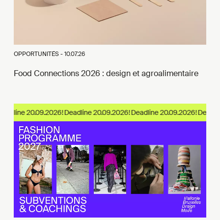
OPPORTUNITÉS -
10.07.26
Food Connections 2026 : design et agroalimentaire
adline 20.09.2026!