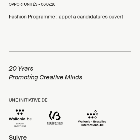
OPPORTUNITÉS -
06.07.26
Fashion Programme : appel à candidatures ouvert
e
20 Y
ars
i
t
n
Promot
ng Crea
ive Mi
ds
UNE INITIATIVE DE
Suivre