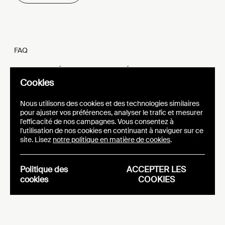
FAQ
MENTIONS LÉGALES ET VIE PRIVÉE
Cookies
FR
EN
Nous utilisons des cookies et des technologies similaires
pour ajuster vos préférences, analyser le trafic et mesurer
l'efficacité de nos campagnes. Vous consentez à
l'utilisation de nos cookies en continuant à naviguer sur ce
site. Lisez
notre politique en matière de cookies
.
SITE WEB
IDENTITÉ VISUELLE
EPIC
Politique des
ACCEPTER LES
cookies
COOKIES
Analytics
Essentials