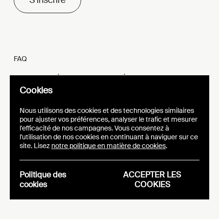
FAQ
MENTIONS LÉGALES ET VIE PRIVÉE
Cookies
FR
EN
Nous utilisons des cookies et des technologies similaires
pour ajuster vos préférences, analyser le trafic et mesurer
l'efficacité de nos campagnes. Vous consentez à
l'utilisation de nos cookies en continuant à naviguer sur ce
site. Lisez
notre politique en matière de cookies
.
SITE WEB
IDENTITÉ VISUELLE
EPIC
Politique des
ACCEPTER LES
cookies
COOKIES
Analytics