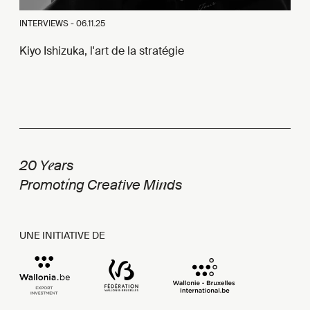
INTERVIEWS -
06.11.25
Kiyo Ishizuka, l'art de la stratégie
e
20 Y
ars
i
t
n
Promot
ng Crea
ive Mi
ds
UNE INITIATIVE DE