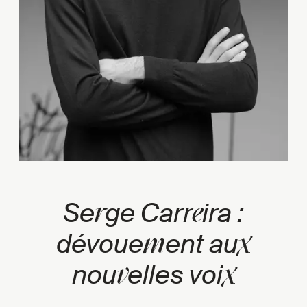
r
e
Se
ge Carr
ira :
m
x
dévoue
ent au
v
x
nou
elles voi