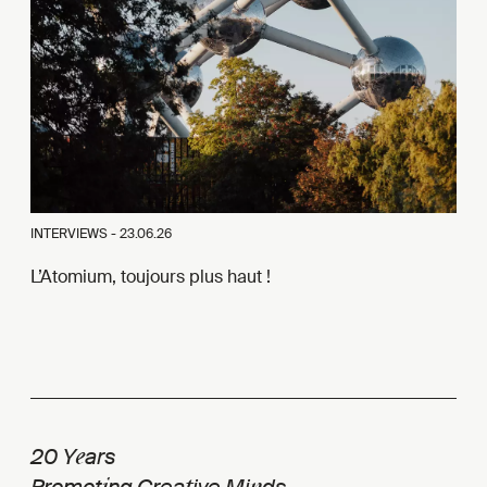
INTERVIEWS -
23.06.26
L’Atomium, toujours plus haut !
e
20 Y
ars
i
t
n
Promot
ng Crea
ive Mi
ds