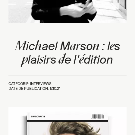
M
h
a
n
e
ic
ael M
rso
: l
s
p
s
d
é
t
lai
irs
e l’
di
ion
CATEGORIE: INTERVIEWS
DATE DE PUBLICATION:
17.10.21