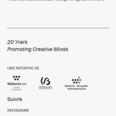
e
20 Y
ars
i
t
n
Promot
ng Crea
ive Mi
ds
UNE INITIATIVE DE
Suivre
INSTAGRAM