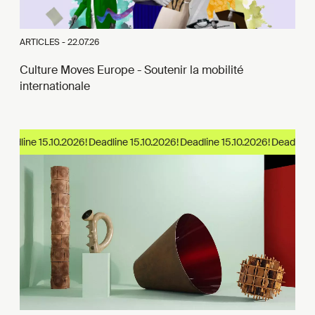
ARTICLES -
22.07.26
Culture Moves Europe - Soutenir la mobilité
internationale
adline 15.10.2026!