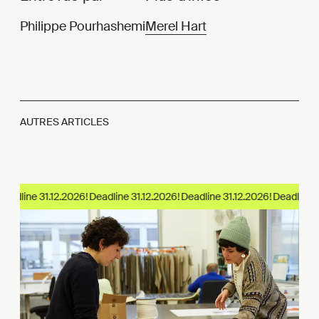
Philippe Pourhashemi
Merel Hart
AUTRES ARTICLES
adline 31.12.2026!