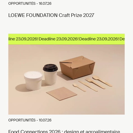
OPPORTUNITÉS -
16.07.26
LOEWE FOUNDATION Craft Prize 2027
adline 23.09.2026!
OPPORTUNITÉS -
10.07.26
Food Connections 2026 : design et agroalimentaire