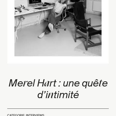
r
a
t
Me
el H
rt : une quê
e
n
d’i
timité
CATEGORIE: INTERVIEWS