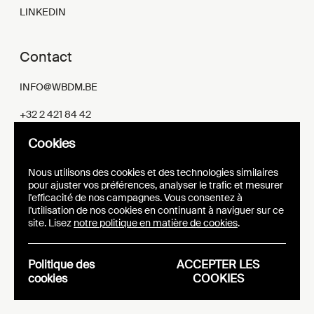
LINKEDIN
Contact
INFO@WBDM.BE
+32 2 421 84 42
Cookies
PLACE SAINCTELETTE, 2
1080 BRUXELLES
BELGIQUE
Nous utilisons des cookies et des technologies similaires
pour ajuster vos préférences, analyser le trafic et mesurer
l'efficacité de nos campagnes. Vous consentez à
l'utilisation de nos cookies en continuant à naviguer sur ce
Newsletter
site. Lisez
notre politique en matière de cookies
.
S'inscrire
Politique des
ACCEPTER LES
cookies
COOKIES