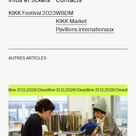
Infos et tickets
Contacts
KIKK Festival 2023
WBDM
KIKK Market
Pavillons internationaux
AUTRES ARTICLES
eadline 31.12.2026!