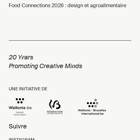
Food Connections 2026 : design et agroalimentaire
e
20 Y
ars
i
t
n
Promot
ng Crea
ive Mi
ds
UNE INITIATIVE DE
Suivre
INSTAGRAM