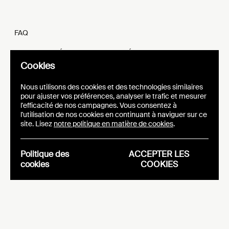
FAQ
MENTIONS LÉGALES ET VIE PRIVÉE
Cookies
FR
EN
Nous utilisons des cookies et des technologies similaires
pour ajuster vos préférences, analyser le trafic et mesurer
l'efficacité de nos campagnes. Vous consentez à
l'utilisation de nos cookies en continuant à naviguer sur ce
site. Lisez
notre politique en matière de cookies
.
SITE WEB
IDENTITÉ VISUELLE
EPIC
Politique des
ACCEPTER LES
cookies
COOKIES
Analytics
Essentials
Politique des
Politique des cookies