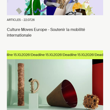
ARTICLES -
22.07.26
Culture Moves Europe - Soutenir la mobilité
internationale
eadline 15.10.2026!