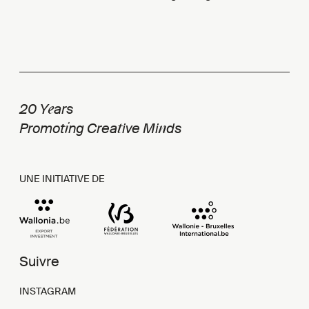
e
20 Y
ars
i
t
n
Promot
ng Crea
ive Mi
ds
UNE INITIATIVE DE
Suivre
INSTAGRAM