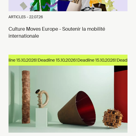
ARTICLES -
22.07.26
Culture Moves Europe - Soutenir la mobilité
internationale
eadline 15.10.2026!