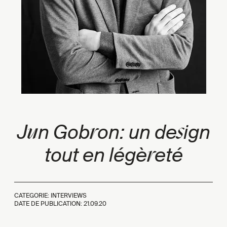
u
r
s
J
n Gob
on: un de
ign
r
tout en légè
eté
CATEGORIE: INTERVIEWS
DATE DE PUBLICATION:
21.09.20