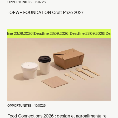
OPPORTUNITÉS -
16.07.26
LOEWE FOUNDATION Craft Prize 2027
eadline 23.09.2026!
OPPORTUNITÉS -
10.07.26
Food Connections 2026 : design et agroalimentaire