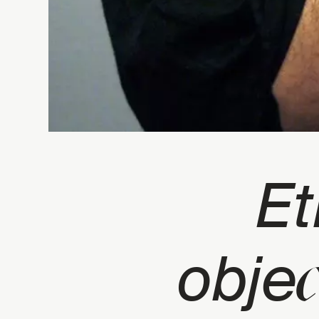
Et
obje