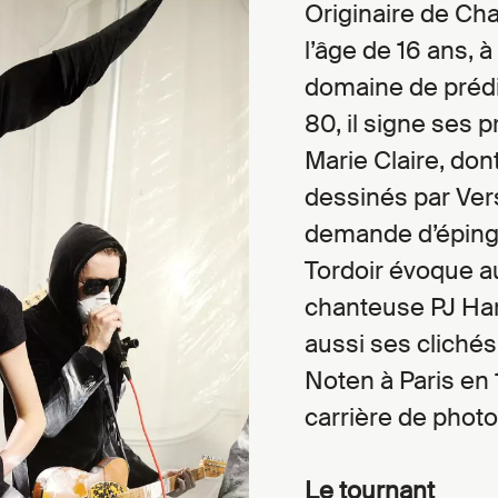
Originaire de Ch
l’âge de 16 ans, à
domaine de prédi
80, il signe ses 
Marie Claire, do
dessinés par Ver
demande d’épingl
Tordoir évoque aus
chanteuse PJ Ha
aussi ses cliché
Noten à Paris en 
carrière de phot
Le tournant