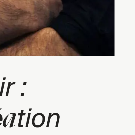
r :
a
é
tion