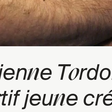
n
o
ien
e T
rdoi
c
n
tif jeu
e cr