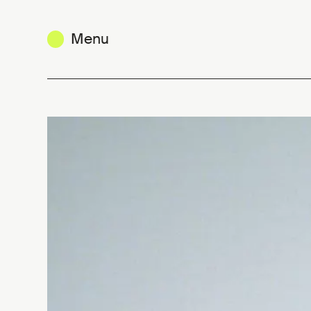
Menu
Etienne Tordoir : objectif jeune cr