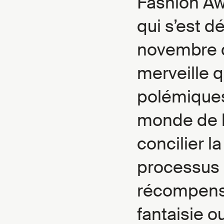
Fashion Aw
qui s’est d
novembre de
merveille 
polémiques
monde de 
concilier la
processus d
récompense
fantaisie o