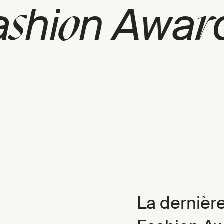
s
o
r
a
hi
n Awa
La dernière