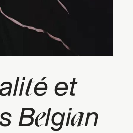
t
ali
é et
e
a
s B
lgi
n