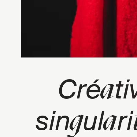
a
Cré
ti
g
a
sin
ul
ri