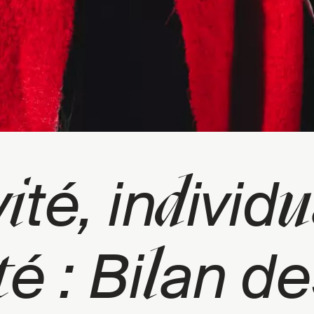
i
d
u
v
té, in
ivid
t
l
é : Bi
an de