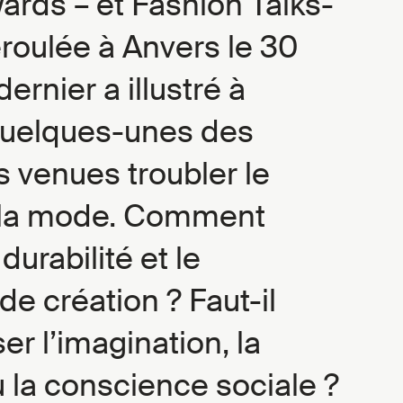
ards – et Fashion Talks-
éroulée à Anvers le 30
rnier a illustré à
quelques-unes des
 venues troubler le
la mode. Comment
 durabilité et le
e création ? Faut-il
r l’imagination, la
u la conscience sociale ?